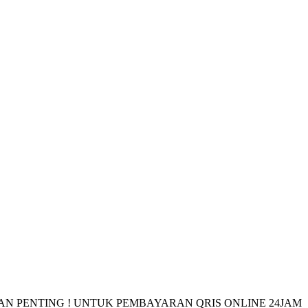
N PENTING ! UNTUK PEMBAYARAN QRIS ONLINE 24JAM