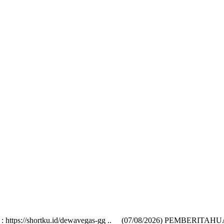
: https://shortku.id/dewavegas-gg ..
(07/08/2026)
PEMBERITAHUA